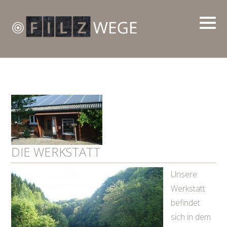
DIE WERKSTATT
Unsere
Werkstatt
befindet
sich in dem